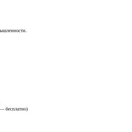
мышленности.
м
е —
бесплатно
)