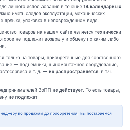
для личного использования в течение
14 календарных
лжно иметь следов эксплуатации, механических
е ярлыки, упаковка в неповрежденном виде.
инство товаров на нашем сайте является
технически
которое не подлежит возврату и обмену по каким-либо
ии.
ся только на товары, приобретенные для собственного
ование — подъемники, шиномонтажное оборудование,
автосервиса и т. д. —
не распространяется
, в т.ч.
предпринимателей ЗоПП
не действует
. То есть товары,
мену
не подлежат
.
енеджеру по продажам до приобретения, мы постараемся