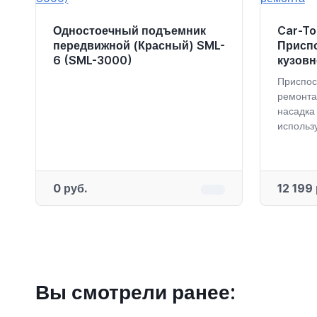
Одностоечный подъемник
Car-To
передвижной (Красный) SML-
Присп
6 (SML-3000)
кузовн
Приспос
ремонта
насадка
использу
0 руб.
12 199 
Вы смотрели ранее: