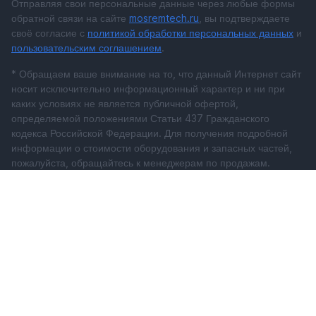
Отправляя свои персональные данные через любые формы
обратной связи на сайте
mosremtech.ru
, вы подтверждаете
своё согласие с
политикой обработки персональных данных
и
пользовательским соглашением
.
* Обращаем ваше внимание на то, что данный Интернет сайт
носит исключительно информационный характер и ни при
каких условиях не является публичной офертой,
определяемой положениями Статьи 437 Гражданского
кодекса Российской Федерации. Для получения подробной
информации о стоимости оборудования и запасных частей,
пожалуйста, обращайтесь к менеджерам по продажам.