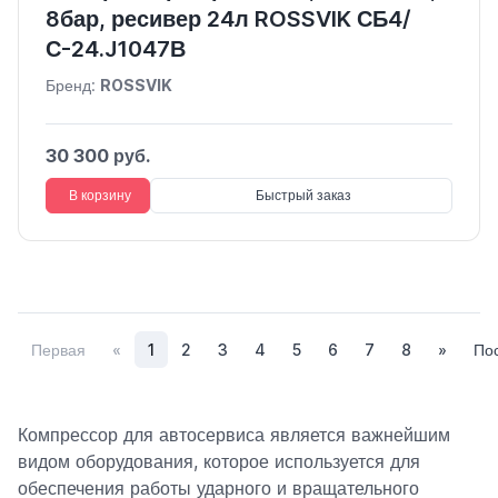
8бар, ресивер 24л ROSSVIK СБ4/
С-24.J1047В
Бренд:
ROSSVIK
30 300 руб.
В корзину
Быстрый заказ
Первая
«
1
2
3
4
5
6
7
8
»
По
Компрессор для автосервиса является важнейшим
видом оборудования, которое используется для
обеспечения работы ударного и вращательного