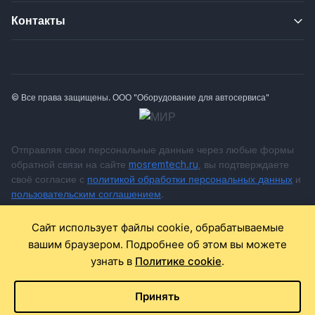
Контакты
© Все права защищены. ООО "Оборудование для автосервиса"
Отправляя свои персональные данные через любые формы
обратной связи на сайте
mosremtech.ru
, вы подтверждаете
своё согласие с
политикой обработки персональных данных
и
пользовательским соглашением
.
* Обращаем ваше внимание на то, что данный Интернет сайт
Сайт использует файлы cookie, обрабатываемые
носит исключительно информационный характер и ни при
вашим браузером. Подробнее об этом вы можете
каких условиях не является публичной офертой,
узнать в
Политике cookie
.
определяемой положениями Статьи 437 Гражданского
кодекса Российской Федерации. Для получения подробной
информации о стоимости оборудования и запасных частей,
Принять
пожалуйста, обращайтесь к менеджерам по продажам.