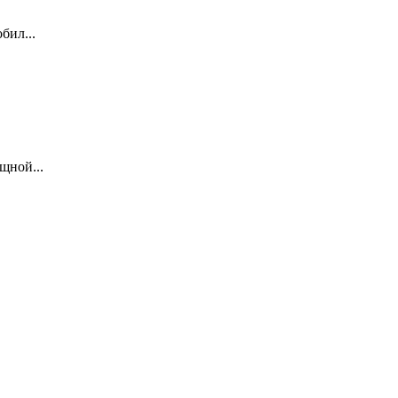
бил...
щной...