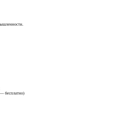
мышленности.
м
е —
бесплатно
)