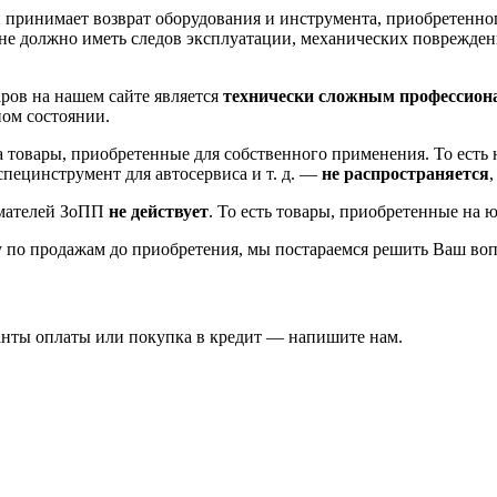
 принимает возврат оборудования и инструмента, приобретенно
не должно иметь следов эксплуатации, механических повреждени
ров на нашем сайте является
технически сложным профессион
ном состоянии.
на товары, приобретенные для собственного применения. То ест
пецинструмент для автосервиса и т. д. —
не распространяется
имателей ЗоПП
не действует
. То есть товары, приобретенные на 
 по продажам до приобретения, мы постараемся решить Ваш воп
ианты оплаты или покупка в кредит — напишите нам.