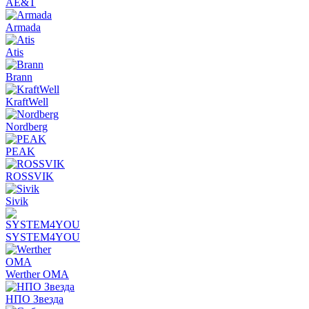
AE&T
Armada
Atis
Brann
KraftWell
Nordberg
PEAK
ROSSVIK
Sivik
SYSTEM4YOU
Werther OMA
НПО Звезда