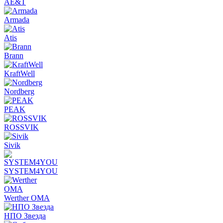
AE&T
Armada
Atis
Brann
KraftWell
Nordberg
PEAK
ROSSVIK
Sivik
SYSTEM4YOU
Werther OMA
НПО Звезда