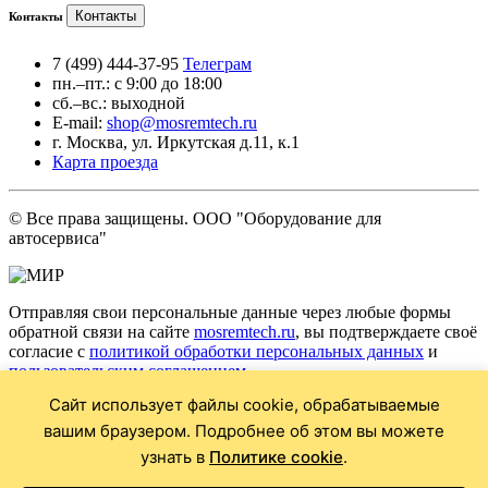
Контакты
Контакты
7 (499) 444-37-95
Телеграм
пн.–пт.: с 9:00 до 18:00
сб.–вс.: выходной
E-mail:
shop@mosremtech.ru
г. Москва, ул. Иркутская д.11, к.1
Карта проезда
© Все права защищены. ООО "Оборудование для
автосервиса"
Отправляя свои персональные данные через любые формы
обратной связи на сайте
mosremtech.ru
, вы подтверждаете своё
согласие с
политикой обработки персональных данных
и
пользовательским соглашением
.
Сайт использует файлы cookie, обрабатываемые
* Обращаем ваше внимание на то, что данный Интернет сайт
носит исключительно информационный характер и ни при
вашим браузером. Подробнее об этом вы можете
каких условиях не является публичной офертой,
узнать в
Политике cookie
.
определяемой положениями Статьи 437 Гражданского кодекса
Российской Федерации. Для получения подробной