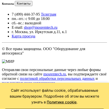
Контакты
Контакты
7 (499) 444-37-95
Телеграм
пн.–пт.: с 9:00 до 18:00
сб.–вс.: выходной
E-mail:
shop@mosremtech.ru
г. Москва, ул. Иркутская д.11, к.1
Карта проезда
© Все права защищены. ООО "Оборудование для
автосервиса"
Отправляя свои персональные данные через любые формы
обратной связи на сайте
mosremtech.ru
, вы подтверждаете своё
согласие с
политикой обработки персональных данных
и
пользовательским соглашением
.
Сайт использует файлы cookie, обрабатываемые
* Обращаем ваше внимание на то, что данный Интернет сайт
носит исключительно информационный характер и ни при
вашим браузером. Подробнее об этом вы можете
каких условиях не является публичной офертой,
узнать в
Политике cookie
.
определяемой положениями Статьи 437 Гражданского кодекса
Российской Федерации. Для получения подробной