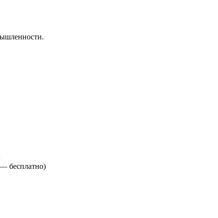
мышленности.
м
е —
бесплатно
)