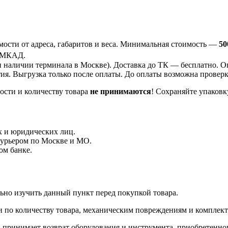
ости от адреса, габаритов и веса. Минимальная стоимость —
50
 МКАД.
 наличии терминала в Москве). Доставка до ТК —
бесплатно
. О
ия. Выгрузка только после оплаты. До оплаты возможна проверка
ости и количеству товара
не принимаются
! Сохраняйте упаковк
 и юридических лиц.
курьером по Москве и МО.
ом банке.
ьно изучить данный пункт перед покупкой товара.
и по количеству товара, механическим повреждениям и комплек
 принимает возврат оборудования и инструмента, приобретенно