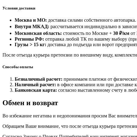
Условия доставки
Москва и МО:
доставка силами собственного автопарка.
Внутри МКАД:
рассчитывается индивидуально в зависим
Московская область:
стоимость по Москве +
30 ₽/км
от
Регионы РФ:
отправка любой ТК по вашему выбору (при
Грузы > 15 кг:
доставка до подъезда или ворот предприят
После отъезда курьера претензии по внешнему виду, комплектн
Способы оплаты
Безналичный расчет:
принимаем платежи от физических
Наличный расчет:
в офисе компании или при доставке 
Банковская карта:
согласно выставленному счету в люб
Обмен и возврат
Во избежание негатива и недопонимания просим Вас внимател
Обращаем Ваше внимание, что после отъезда курьера претензи
Согласно Закону о Правах Потребителей наш интернет-магазин