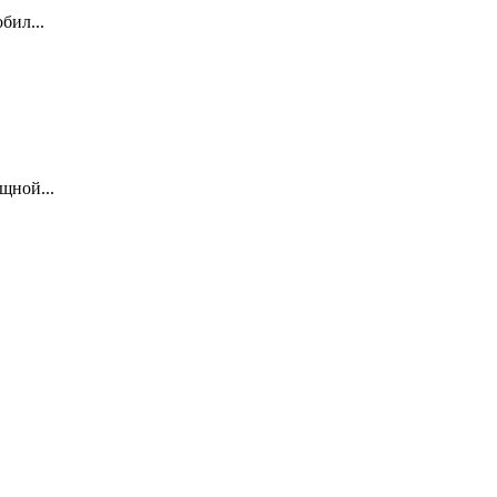
бил...
щной...