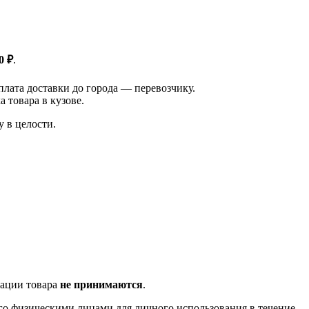
0 ₽
.
плата доставки до города — перевозчику.
 товара в кузове.
у в целости.
тации товара
не принимаются
.
го физическими лицами для личного использования в течение