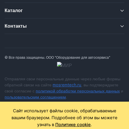
Каталог
Контакты
© Все права защищены. ООО "Оборудование для автосервиса"
Отправляя свои персональные данные через любые формы
обратной связи на сайте
mosremtech.ru
, вы подтверждаете
своё согласие с
политикой обработки персональных данных
и
пользовательским соглашением
.
* Обращаем ваше внимание на то, что данный Интернет сайт
Сайт использует файлы cookie, обрабатываемые
носит исключительно информационный характер и ни при
вашим браузером. Подробнее об этом вы можете
каких условиях не является публичной офертой,
узнать в
Политике cookie
.
определяемой положениями Статьи 437 Гражданского