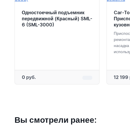
Одностоечный подъемник
Car-To
передвижной (Красный) SML-
Присп
6 (SML-3000)
кузовн
Приспос
ремонта
насадка
использу
0 руб.
12 199 
Вы смотрели ранее: