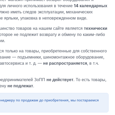
для личного использования в течение
14 календарных
лжно иметь следов эксплуатации, механических
е ярлыки, упаковка в неповрежденном виде.
инство товаров на нашем сайте является
технически
которое не подлежит возврату и обмену по каким-либо
ии.
ся только на товары, приобретенные для собственного
ование — подъемники, шиномонтажное оборудование,
автосервиса и т. д. —
не распространяется
, в т.ч.
предпринимателей ЗоПП
не действует
. То есть товары,
мену
не подлежат
.
енеджеру по продажам до приобретения, мы постараемся