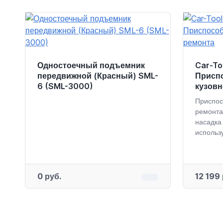
Одностоечный подъемник
Car-To
передвижной (Красный) SML-
Присп
6 (SML-3000)
кузовн
Приспос
ремонта
насадка
использу
0 руб.
12 199 