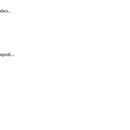
бил...
щной...