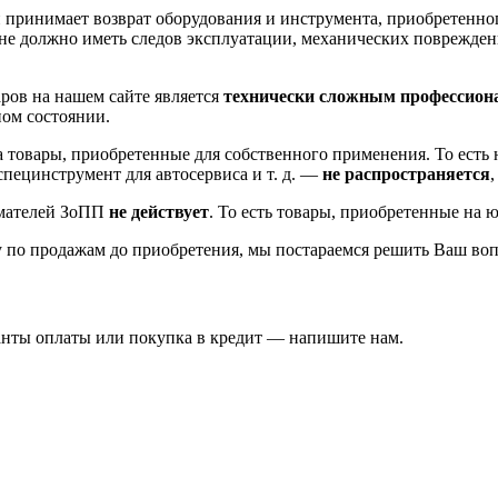
 принимает возврат оборудования и инструмента, приобретенно
не должно иметь следов эксплуатации, механических повреждени
ров на нашем сайте является
технически сложным профессион
ном состоянии.
на товары, приобретенные для собственного применения. То ест
пецинструмент для автосервиса и т. д. —
не распространяется
имателей ЗоПП
не действует
. То есть товары, приобретенные на 
 по продажам до приобретения, мы постараемся решить Ваш воп
ианты оплаты или покупка в кредит — напишите нам.