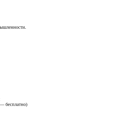
мышленности.
м
е —
бесплатно
)