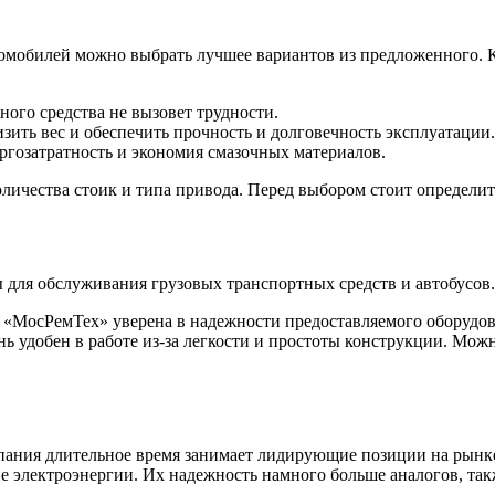
втомобилей можно выбрать лучшее вариантов из предложенного
ного средства не вызовет трудности.
зить вес и обеспечить прочность и долговечность эксплуатации.
гозатратность и экономия смазочных материалов.
оличества стоик и типа привода. Перед выбором стоит определи
 для обслуживания грузовых транспортных средств и автобусов.
я «МосРемТех» уверена в надежности предоставляемого оборудов
ь удобен в работе из-за легкости и простоты конструкции. Мож
мпания длительное время занимает лидирующие позиции на рынк
электроэнергии. Их надежность намного больше аналогов, также